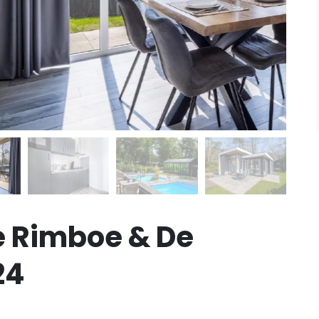
e Rimboe & De
24