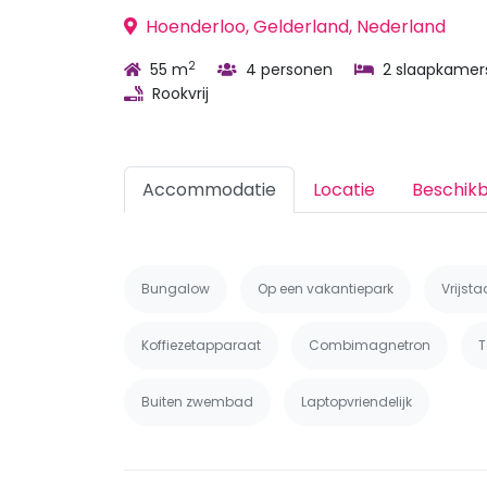
Hoenderloo, Gelderland, Nederland
2
55 m
4 personen
2 slaapkamer
Rookvrij
Accommodatie
Locatie
Beschik
Bungalow
Op een vakantiepark
Vrijst
Koffiezetapparaat
Combimagnetron
T
Buiten zwembad
Laptopvriendelijk