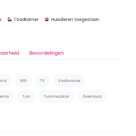
s
1 badkamer
Huisdieren toegestaan
baarheid
Beoordelingen
aand
Wifi
TV
Vaatwasser
erras
Tuin
Tuinmeubilair
Zwembad