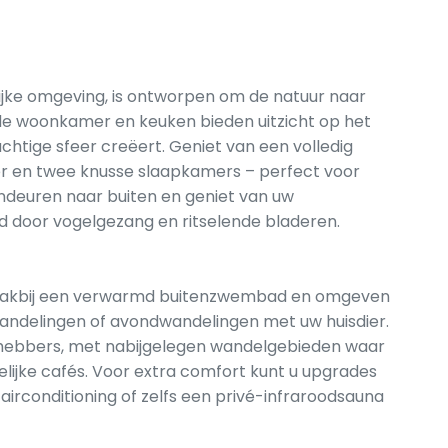
srijke omgeving, is ontworpen om de natuur naar
de woonkamer en keuken bieden uitzicht op het
luchtige sfeer creëert. Geniet van een volledig
r en twee knusse slaapkamers – perfect voor
uindeuren naar buiten en geniet van uw
d door vogelgezang en ritselende bladeren.
k, vlakbij een verwarmd buitenzwembad en omgeven
andelingen of avondwandelingen met uw huisdier.
efhebbers, met nabijgelegen wandelgebieden waar
lijke cafés. Voor extra comfort kunt u upgrades
 airconditioning of zelfs een privé-infraroodsauna