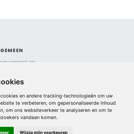
LGEMEEN
em contact op
hrijf je in voor onze nieuwsbrief
isverzekering afsluiten
cookies
gemene voorwaarden
urauto reserveren
 cookies en andere tracking-technologieën om uw
ebsite te verbeteren, om gepersonaliseerde inhoud
en, om ons websiteverkeer te analyseren en om te
ezoekers vandaan komen.
eiger
Wijzig mijn voorkeuren