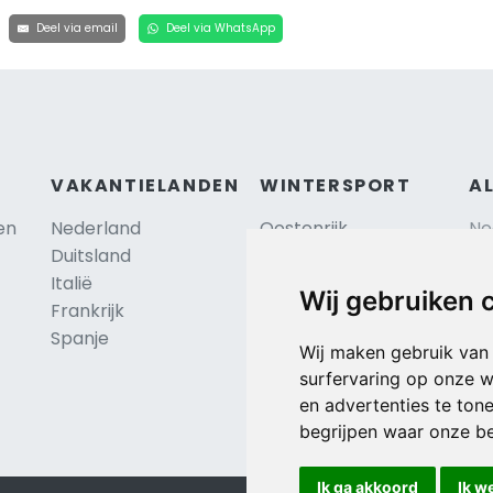
Deel via email
Deel via WhatsApp
VAKANTIELANDEN
WINTERSPORT
A
en
Nederland
Oostenrijk
Ne
Duitsland
Frankrijk
Sc
Italië
Zwitserland
Re
Wij gebruiken 
Frankrijk
Tsjechië
Al
TIP
Spanje
Hu
Duitsland
Wij maken gebruik van
surfervaring op onze w
en advertenties te ton
begrijpen waar onze b
Ik ga akkoord
Ik w