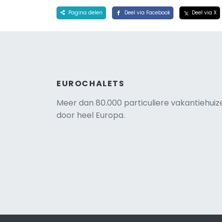
Pagina delen
Deel via Facebook
Deel via X
EUROCHALETS
Meer dan 80.000 particuliere vakantiehuiz
door heel Europa.