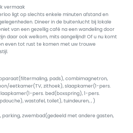
ijk vermaak
oo ligt op slechts enkele minuten afstand en
gelegenheden. Dineer in de buitenlucht bij lokale
eniet van een gezellig café na een wandeling door
jn daar ook welkom, mits aangelijnd! Of u nu komt
n even tot rust te komen met uw trouwe
ijl.
apparaat(filtermaling, pads), combimagnetron,
oon/eetkamer(TV, zithoek), slaapkamer(1-pers.
slaapkamer(1-pers. bed(boxspring), 1-pers.
uche), wastafel, toilet), tuindeuren, , )
air, parking, zwembad(gedeeld met andere gasten,