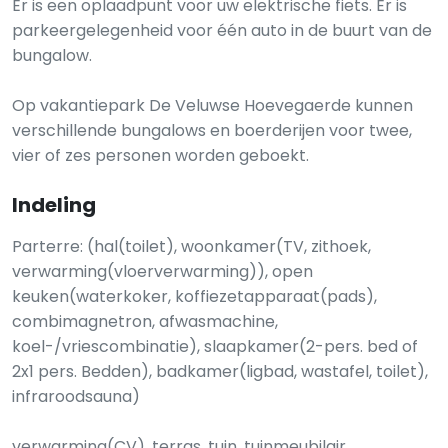
Er is een oplaadpunt voor uw elektrische fiets. Er is
parkeergelegenheid voor één auto in de buurt van de
bungalow.
Op vakantiepark De Veluwse Hoevegaerde kunnen
verschillende bungalows en boerderijen voor twee,
vier of zes personen worden geboekt.
Indeling
Parterre: (hal(toilet), woonkamer(TV, zithoek,
verwarming(vloerverwarming)), open
keuken(waterkoker, koffiezetapparaat(pads),
combimagnetron, afwasmachine,
koel-/vriescombinatie), slaapkamer(2-pers. bed of
2x1 pers. Bedden), badkamer(ligbad, wastafel, toilet),
infraroodsauna)
verwarming(CV), terras, tuin, tuinmeubilair,