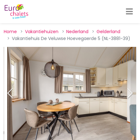
Home
Vakantiehuizen
Nederland
Gelderland
Vakantiehuis De Veluwse Hoevegaerde 5 (NL-3881-39)