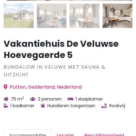
Vakantiehuis De Veluwse
Hoevegaerde 5
BUNGALOW IN VELUWE MET SAUNA &
UITZICHT
Putten, Gelderland, Nederland
2
75 m
2 personen
1 slaapkamer
1 badkamer
Huisdieren toegestaan
Rookvrij
Accommodatie
Locatie
Beschikbaarheid