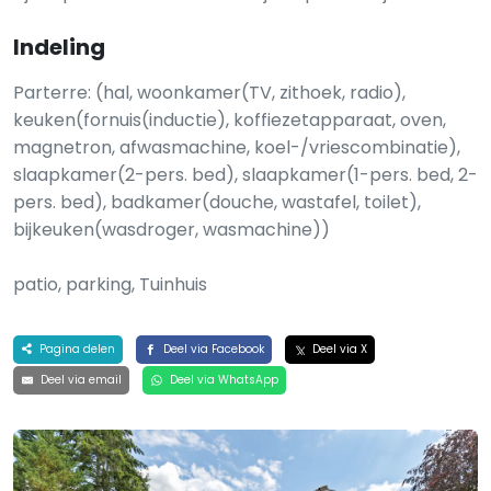
Indeling
Parterre: (hal, woonkamer(TV, zithoek, radio),
keuken(fornuis(inductie), koffiezetapparaat, oven,
magnetron, afwasmachine, koel-/vriescombinatie),
slaapkamer(2-pers. bed), slaapkamer(1-pers. bed, 2-
pers. bed), badkamer(douche, wastafel, toilet),
bijkeuken(wasdroger, wasmachine))
patio, parking, Tuinhuis
Pagina delen
Deel via Facebook
Deel via X
Deel via email
Deel via WhatsApp