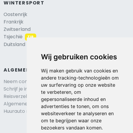
WINTERSPORT
Oostenrijk
Frankrijk
Zwitserland
Tsjechië
TIP
Duitsland
Wij gebruiken cookies
ALGEMEEN
Wij maken gebruik van cookies en
andere tracking-technologieën om
Neem contact op
uw surfervaring op onze website
Schrijf je in voor onze nieuwsbrief
te verbeteren, om
Reisverzekering afsluiten
gepersonaliseerde inhoud en
Algemene voorwaarden
advertenties te tonen, om ons
Huurauto reserveren
websiteverkeer te analyseren en
om te begrijpen waar onze
bezoekers vandaan komen.