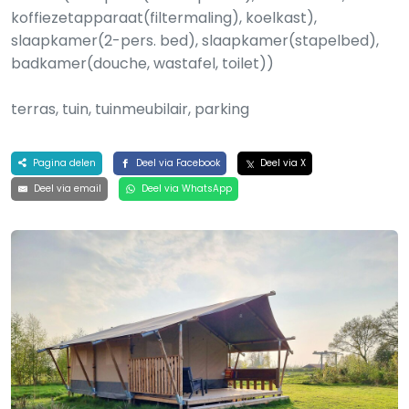
koffiezetapparaat(filtermaling), koelkast),
slaapkamer(2-pers. bed), slaapkamer(stapelbed),
badkamer(douche, wastafel, toilet))
terras, tuin, tuinmeubilair, parking
Pagina delen
Deel via Facebook
Deel via X
Deel via email
Deel via WhatsApp