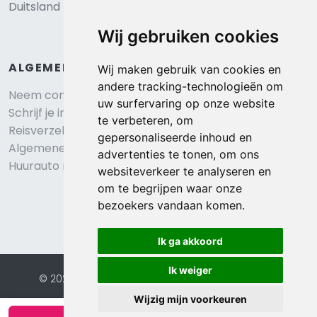
Duitsland
Wij gebruiken cookies
ALGEMEEN
Wij maken gebruik van cookies en
andere tracking-technologieën om
Neem contact op
uw surfervaring op onze website
Schrijf je in voor onze nieuwsbrief
te verbeteren, om
Reisverzekering afsluiten
gepersonaliseerde inhoud en
Algemene voorwaarden
advertenties te tonen, om ons
Huurauto reserveren
websiteverkeer te analyseren en
om te begrijpen waar onze
bezoekers vandaan komen.
Ik ga akkoord
Ik weiger
© 2026 Eurochalets |
Website door FalcoTravel
Veilig online betalen met
Wijzig mijn voorkeuren