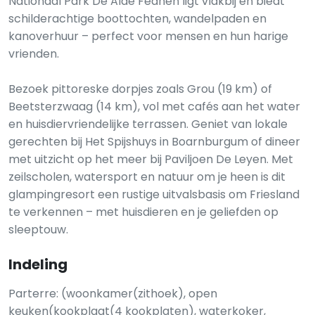
Nationaal Park De Alde Feanen ligt vlakbij en biedt
schilderachtige boottochten, wandelpaden en
kanoverhuur – perfect voor mensen en hun harige
vrienden.
Bezoek pittoreske dorpjes zoals Grou (19 km) of
Beetsterzwaag (14 km), vol met cafés aan het water
en huisdiervriendelijke terrassen. Geniet van lokale
gerechten bij Het Spijshuys in Boarnburgum of dineer
met uitzicht op het meer bij Paviljoen De Leyen. Met
zeilscholen, watersport en natuur om je heen is dit
glampingresort een rustige uitvalsbasis om Friesland
te verkennen – met huisdieren en je geliefden op
sleeptouw.
Indeling
Parterre: (woonkamer(zithoek), open
keuken(kookplaat(4 kookplaten), waterkoker,