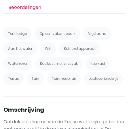
Beoordelingen
Tent lodge
Op een vakantiepark
Vrijstaand
Aan het water
Wifi
Koffiezetapparaat
Waterkoker
Koelkast met vriesvak
Koelkast
Terras
Tuin
Tuinmeubilair
Laptopvriendelijk
Omschrijving
Ontdek de charme van de Friese waterrijke gebieden
met een verblijf in deze luxe glampingtent in De