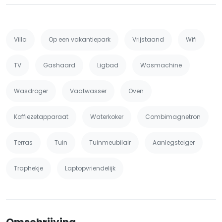
Villa
Op een vakantiepark
Vrijstaand
Wifi
TV
Gashaard
Ligbad
Wasmachine
Wasdroger
Vaatwasser
Oven
Koffiezetapparaat
Waterkoker
Combimagnetron
Terras
Tuin
Tuinmeubilair
Aanlegsteiger
Traphekje
Laptopvriendelijk