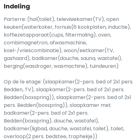
Indeling
Parterre: (hal(toilet), televisiekamer(TV), open
keuken(waterkoker, fornuis(6 kookplaten, inductie),
koffiezetapparaat(cups, filtermaling), oven,
combimagnetron, afwasmachine,
koel-/vriescombinatie), woon/eetkamer(TV,
gashaard), badkamer(douche, sauna, wastafel),
berging(wasdroger, wasmachine), tuindeuren)
Op de 1e etage: (slaapkamer(2-pers. bed of 2x1 pers.
Bedden, TV), slaapkamer(2-pers. bed of 2x1 pers.
Bedden(boxspring)), slaapkamer(2-pers. bed of 2x1
pers. Bedden(boxspring)), slaapkamer met
badkamer(2-pers. bed of 2x1 pers.
Bedden(boxspring), douche, wastafel),
badkamer(ligbad, douche, wastafel, toilet), toilet,
overloop(2 pers. bedstee, traphekje))