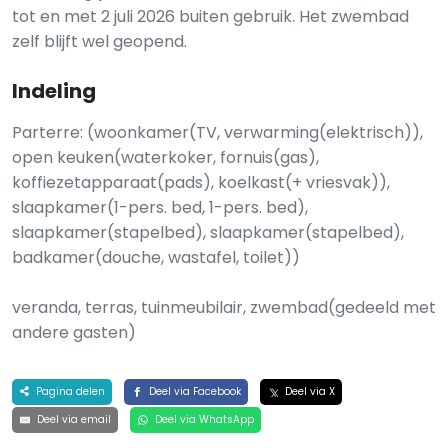
tot en met 2 juli 2026 buiten gebruik. Het zwembad
zelf blijft wel geopend.
Indeling
Parterre: (woonkamer(TV, verwarming(elektrisch)),
open keuken(waterkoker, fornuis(gas),
koffiezetapparaat(pads), koelkast(+ vriesvak)),
slaapkamer(1-pers. bed, 1-pers. bed),
slaapkamer(stapelbed), slaapkamer(stapelbed),
badkamer(douche, wastafel, toilet))
veranda, terras, tuinmeubilair, zwembad(gedeeld met
andere gasten)
Pagina delen
Deel via Facebook
Deel via X
Deel via email
Deel via WhatsApp