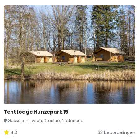
Tent lodge Hunzepark 15
Gasselternijveen, Drenthe, Nederland
4,3
33 beoordelingen