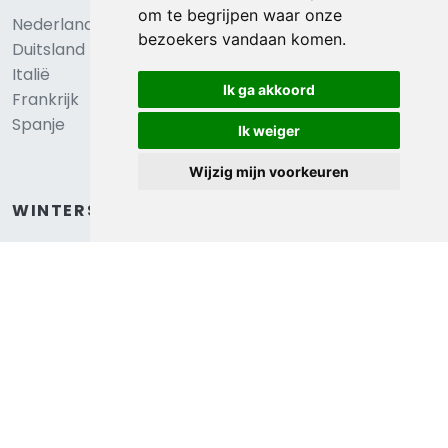
€ 90
om te begrijpen waar onze
4
personen
bezoekers vandaan komen.
2
slaapkamers
gemiddeld
per nacht
Ik ga akkoord
Bekijken
Ik weiger
Wijzig mijn voorkeuren