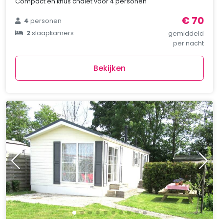
Compact en knus chalet voor 4 personen
€ 70
4
personen
2
slaapkamers
gemiddeld
per nacht
Bekijken