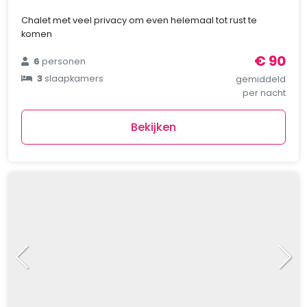
Chalet met veel privacy om even helemaal tot rust te
komen
€ 90
6
personen
3
slaapkamers
gemiddeld
per nacht
Bekijken