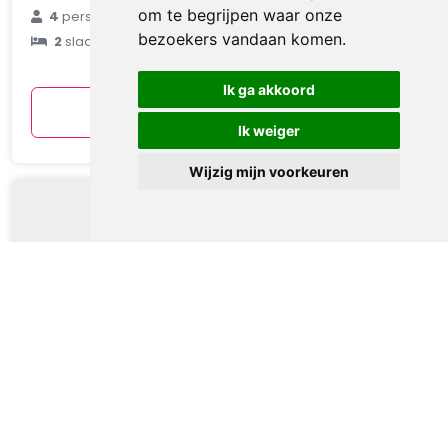
€ 90
om te begrijpen waar onze
4
personen
bezoekers vandaan komen.
2
slaapkamers
gemiddeld
per nacht
Ik ga akkoord
Bekijken
Ik weiger
Wijzig mijn voorkeuren