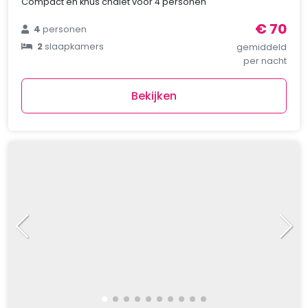
Compact en knus chalet voor 4 personen
€ 70
4
personen
2
slaapkamers
gemiddeld
per nacht
Bekijken