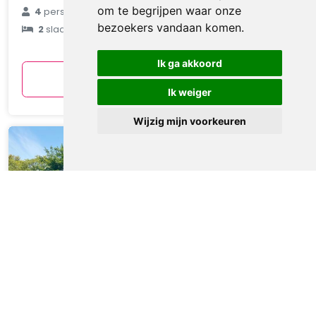
€ 90
om te begrijpen waar onze
4
personen
bezoekers vandaan komen.
2
slaapkamers
gemiddeld
per nacht
Ik ga akkoord
Bekijken
Ik weiger
Wijzig mijn voorkeuren