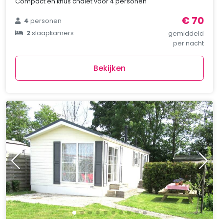
Compact en knus chalet voor 4 personen
€ 70
4
personen
2
slaapkamers
gemiddeld
per nacht
Bekijken