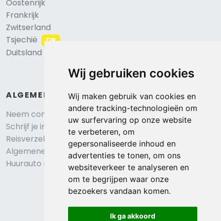
Oostenrijk
Frankrijk
Zwitserland
Tsjechië
TIP
Duitsland
Wij gebruiken cookies
ALGEMEEN
Wij maken gebruik van cookies en
andere tracking-technologieën om
Neem contact op
uw surfervaring op onze website
Schrijf je in voor onze nieuwsbrief
te verbeteren, om
Reisverzekering afsluiten
gepersonaliseerde inhoud en
Algemene voorwaarden
advertenties te tonen, om ons
Huurauto reserveren
websiteverkeer te analyseren en
om te begrijpen waar onze
bezoekers vandaan komen.
Ik ga akkoord