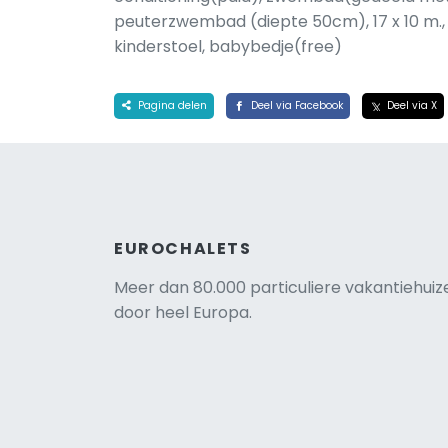
peuterzwembad (diepte 50cm), 17 x 10 m., 
kinderstoel, babybedje(free)
Pagina delen
Deel via Facebook
Deel via X
EUROCHALETS
Meer dan 80.000 particuliere vakantiehuiz
door heel Europa.