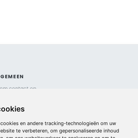
LGEMEEN
em contact op
hrijf je in voor onze nieuwsbrief
isverzekering afsluiten
cookies
gemene voorwaarden
urauto reserveren
 cookies en andere tracking-technologieën om uw
ebsite te verbeteren, om gepersonaliseerde inhoud