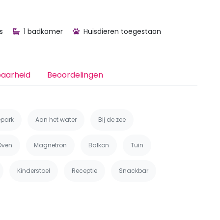
s
1 badkamer
Huisdieren toegestaan
baarheid
Beoordelingen
epark
Aan het water
Bij de zee
Oven
Magnetron
Balkon
Tuin
Kinderstoel
Receptie
Snackbar