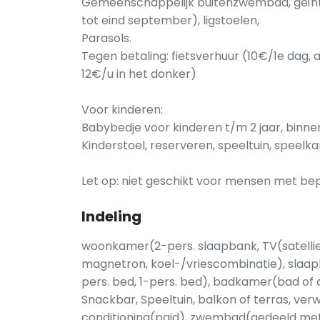
Gemeenschappelijk buitenzwembad, geïnte
tot eind september), ligstoelen,
Parasols.
Tegen betaling: fietsverhuur (10€/1e dag, 
12€/u in het donker)
Voor kinderen:
Babybedje voor kinderen t/m 2 jaar, binn
Kinderstoel, reserveren, speeltuin, speelk
Let op: niet geschikt voor mensen met bep
Indeling
woonkamer(2-pers. slaapbank, TV(satelliet
magnetron, koel-/vriescombinatie), slaap
pers. bed, 1-pers. bed), badkamer(bad of d
Snackbar, Speeltuin, balkon of terras, verwa
conditioning(paid), zwembad(gedeeld met 