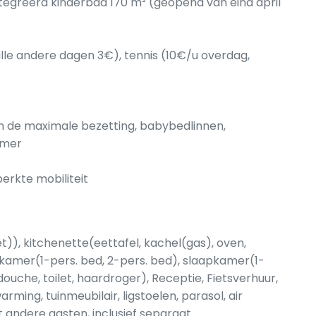
greerd kinderbad 170 m² (geopend van eind april
alle andere dagen 3€), tennis (10€/u overdag,
en de maximale bezetting, babybedlinnen,
amer
erkte mobiliteit
)), kitchenette(eettafel, kachel(gas), oven,
kamer(1-pers. bed, 2-pers. bed), slaapkamer(1-
ouche, toilet, haardroger), Receptie, Fietsverhuur,
rming, tuinmeubilair, ligstoelen, parasol, air
andere gasten, inclusief separaat