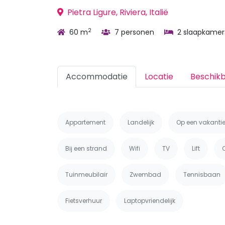
Pietra Ligure, Riviera, Italië
2
60 m
7 personen
2 slaapkamer
Accommodatie
Locatie
Beschik
Appartement
Landelijk
Op een vakanti
Bij een strand
Wifi
TV
Lift
Tuinmeubilair
Zwembad
Tennisbaan
Fietsverhuur
Laptopvriendelijk