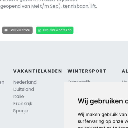
geopend van Mei t/m Sep), tennisbaan, lift,
Deel via email
Deel via WhatsApp
VAKANTIELANDEN
WINTERSPORT
A
en
Nederland
Oostenrijk
Ne
Duitsland
Frankrijk
Sc
Italië
Zwitserland
Re
Wij gebruiken 
Frankrijk
Tsjechië
Al
TIP
Spanje
Hu
Duitsland
Wij maken gebruik van
surfervaring op onze w