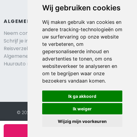
Wij gebruiken cookies
ALGEMEEN
Wij maken gebruik van cookies en
andere tracking-technologieën om
Neem contact op
uw surfervaring op onze website
Schrijf je in voor onze nieuwsbrief
te verbeteren, om
Reisverzekering afsluiten
gepersonaliseerde inhoud en
Algemene voorwaarden
advertenties te tonen, om ons
Huurauto reserveren
websiteverkeer te analyseren en
om te begrijpen waar onze
bezoekers vandaan komen.
Ik ga akkoord
Ik weiger
© 2026 Eurochalets |
Website door FalcoTravel
Veilig online betalen met
Wijzig mijn voorkeuren
Bekijk beschikbaarheid