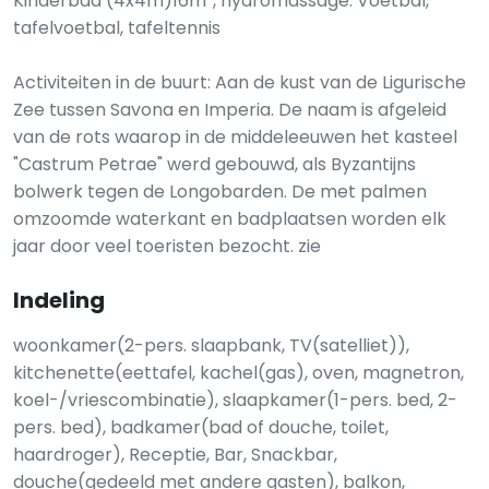
Kinderbad (4x4m)16m², hydromassage. Voetbal,
tafelvoetbal, tafeltennis
Activiteiten in de buurt: Aan de kust van de Ligurische
Zee tussen Savona en Imperia. De naam is afgeleid
van de rots waarop in de middeleeuwen het kasteel
"Castrum Petrae" werd gebouwd, als Byzantijns
bolwerk tegen de Longobarden. De met palmen
omzoomde waterkant en badplaatsen worden elk
jaar door veel toeristen bezocht. zie
Indeling
woonkamer(2-pers. slaapbank, TV(satelliet)),
kitchenette(eettafel, kachel(gas), oven, magnetron,
koel-/vriescombinatie), slaapkamer(1-pers. bed, 2-
pers. bed), badkamer(bad of douche, toilet,
haardroger), Receptie, Bar, Snackbar,
douche(gedeeld met andere gasten), balkon,