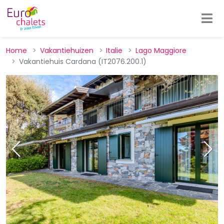
Home
Vakantiehuizen
Italie
Lago Maggiore
Vakantiehuis Cardana (IT2076.200.1)