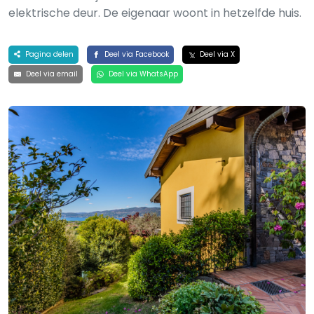
elektrische deur. De eigenaar woont in hetzelfde huis.
Pagina delen
Deel via Facebook
Deel via X
Deel via email
Deel via WhatsApp