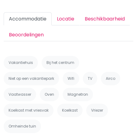
Accommodatie
Locatie
Beschikbaarheid
Beoordelingen
Vakantiehuis
Bij het centrum
Niet op een vakantiepark
Wifi
TV
Airco
Vaatwasser
Oven
Magnetron
Koelkast met vriesvak
Koelkast
Vriezer
Omheinde tuin