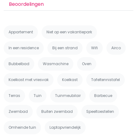
Beoordelingen
Appartement
Niet op een vakantiepark
In een residence
Bij een strand
Wifi
Airco
Bubbelbad
Wasmachine
Oven
Koelkast met vriesvak
Koelkast
Tafeltennistafel
Terras
Tuin
Tuinmeubilair
Barbecue
Zwembad
Buiten zwembad
Speeltoestellen
Omheinde tuin
Laptopvriendelijk