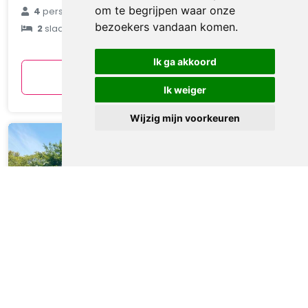
€ 90
om te begrijpen waar onze
4
personen
bezoekers vandaan komen.
2
slaapkamers
gemiddeld
per nacht
Ik ga akkoord
Bekijken
Ik weiger
Wijzig mijn voorkeuren