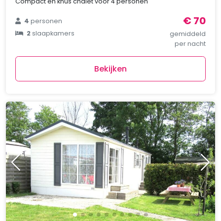
Compact en knus chalet voor 4 personen
€ 70
4
personen
2
slaapkamers
gemiddeld
per nacht
Bekijken