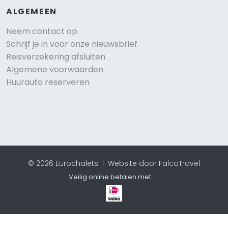
ALGEMEEN
Neem contact op
Schrijf je in voor onze nieuwsbrief
Reisverzekering afsluiten
Algemene voorwaarden
Huurauto reserveren
© 2026 Eurochalets |
Website door FalcoTravel
Veilig online betalen met