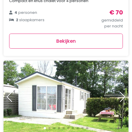
Compact en knus chalet voor 4 personen
€ 70
4
personen
2
slaapkamers
gemiddeld
per nacht
Bekijken