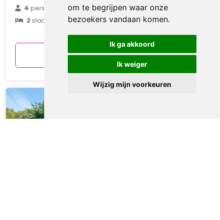
€ 90
om te begrijpen waar onze
4
personen
bezoekers vandaan komen.
2
slaapkamers
gemiddeld
per nacht
Ik ga akkoord
Bekijken
Ik weiger
Wijzig mijn voorkeuren