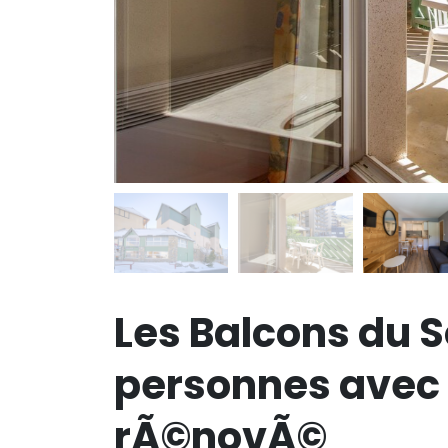
Les Balcons du S
personnes avec c
rÃ©novÃ©