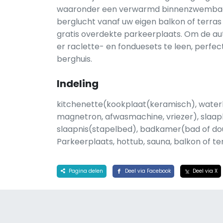
waaronder een verwarmd binnenzwembad, 
berglucht vanaf uw eigen balkon of terras
gratis overdekte parkeerplaats. Om de aut
er raclette- en fonduesets te leen, perfe
berghuis.
Indeling
kitchenette(kookplaat(keramisch), waterk
magnetron, afwasmachine, vriezer), slaap
slaapnis(stapelbed), badkamer(bad of douc
Parkeerplaats, hottub, sauna, balkon of 
Pagina delen
Deel via Facebook
Deel via X