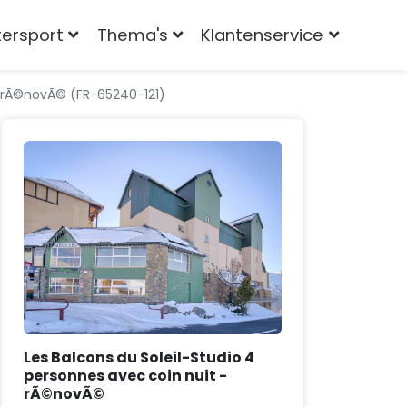
tersport
Thema's
Klantenservice
 - rÃ©novÃ© (FR-65240-121)
Les Balcons du Soleil-Studio 4
personnes avec coin nuit -
rÃ©novÃ©