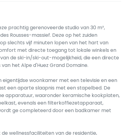
eze prachtig gerenoveerde studio van 30 m²,
des Rousses-massief. Deze op het zuiden
 op slechts vijf minuten lopen van het hart van
mfort met directe toegang tot lokale winkels en
van de ski-in/ski-out-mogelijkheid, die een directe
s van het Alpe d'Huez Grand Domaine.
n eigentijdse woonkamer met een televisie en een
ast een aparte slaapnis met een stapelbed. De
ne apparatuur, waaronder keramische kookplaten,
lkast, evenals een filterkoffiezetapparaat,
g wordt ge completeerd door een badkamer met
t de wellnessfaciliteiten van de residentie,