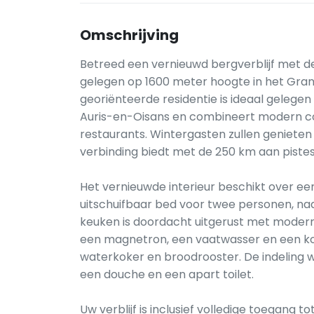
Omschrijving
Betreed een vernieuwd bergverblijf met d
gelegen op 1600 meter hoogte in het Gran
georiënteerde residentie is ideaal gelegen
Auris-en-Oisans en combineert modern co
restaurants. Wintergasten zullen genieten 
verbinding biedt met de 250 km aan piste
Het vernieuwde interieur beschikt over ee
uitschuifbaar bed voor twee personen, na
keuken is doordacht uitgerust met moder
een magnetron, een vaatwasser en een koe
waterkoker en broodrooster. De indelin
een douche en een apart toilet.
Uw verblijf is inclusief volledige toegang to