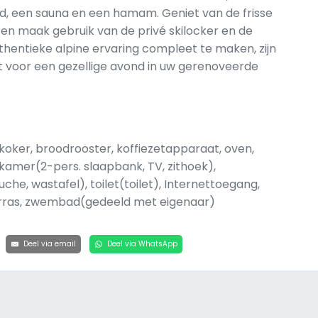
een sauna en een hamam. Geniet van de frisse
 en maak gebruik van de privé skilocker en de
hentieke alpine ervaring compleet te maken, zijn
ct voor een gezellige avond in uw gerenoveerde
oker, broodrooster, koffiezetapparaat, oven,
kamer(2-pers. slaapbank, TV, zithoek),
he, wastafel), toilet(toilet), Internettoegang,
terras, zwembad(gedeeld met eigenaar)
Deel via email
Deel via WhatsApp