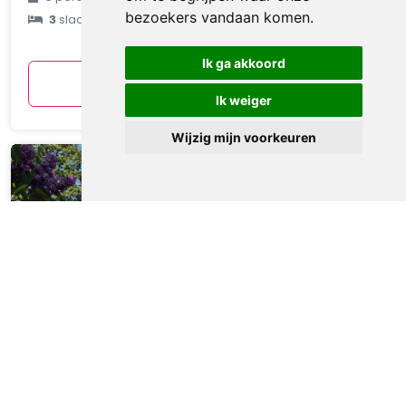
bezoekers vandaan komen.
3
slaapkamers
gemiddeld
per nacht
Ik ga akkoord
Bekijken
Ik weiger
Wijzig mijn voorkeuren
Chalet 532