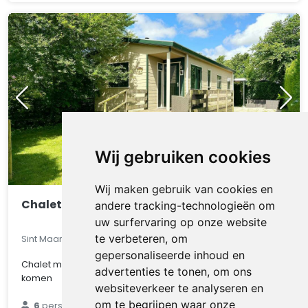
Wij gebruiken cookies
Wij maken gebruik van cookies en
Chalet 521
andere tracking-technologieën om
uw surfervaring op onze website
te verbeteren, om
Sint Maarten, Noord-Holland, Nederland
gepersonaliseerde inhoud en
Chalet met veel privacy om even helemaal tot rust te
advertenties te tonen, om ons
komen
websiteverkeer te analyseren en
€ 89
om te begrijpen waar onze
6
personen