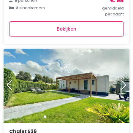
€ 98
6
personen
3
slaapkamers
gemiddeld
per nacht
Bekijken
Chalet 539