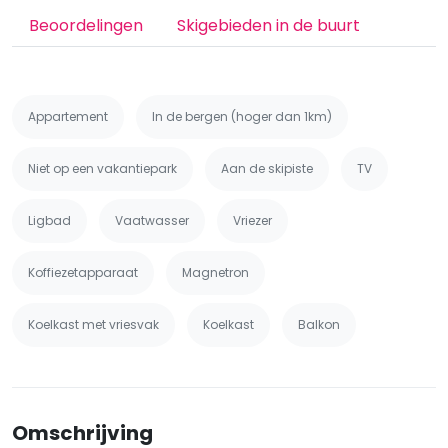
Beoordelingen
Skigebieden in de buurt
Appartement
In de bergen (hoger dan 1km)
Niet op een vakantiepark
Aan de skipiste
TV
Ligbad
Vaatwasser
Vriezer
Koffiezetapparaat
Magnetron
Koelkast met vriesvak
Koelkast
Balkon
Omschrijving