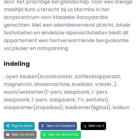
door het prachtige berglandschap. Voor een stevige
maaltijd kunt u terecht bij La Marmite in het
dorpscentrum voor klassieke Savoyaardse
gerechten. Met een adembenemend uitzicht, lokale
festiviteiten en eindeloze alpenactiviteiten biedt dit
appartement een hartverwarmende bergvakantie
vol plezier en ontspanning.
Indeling
, open keuken(broodrooster, koffiezetapparaat,
magnetron, afwasmachine, koelkast, vriezer, ),
woon/eetkamer(1-pers. slaapbank, 1-pers.
slaapbank, 1-pers. slaapbank, TV, eettafel),
slaapkamer(stapelbed), badkamer(ligbad), balkon
Pagina delen
Deel via Facebook
Deel via X
Deel via email
Deel via WhatsApp