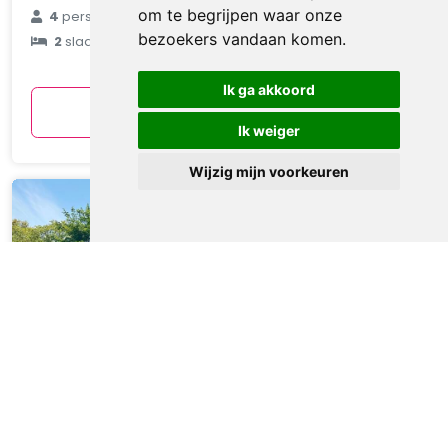
€ 90
om te begrijpen waar onze
4
personen
bezoekers vandaan komen.
2
slaapkamers
gemiddeld
per nacht
Ik ga akkoord
Bekijken
Ik weiger
Wijzig mijn voorkeuren