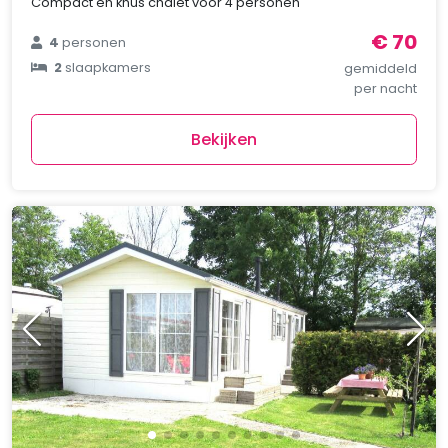
Compact en knus chalet voor 4 personen
€ 70
4
personen
2
slaapkamers
gemiddeld
per nacht
Bekijken