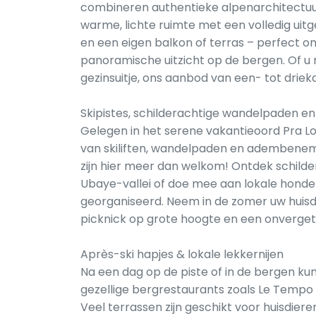
combineren authentieke alpenarchitectuu
warme, lichte ruimte met een volledig ui
en een eigen balkon of terras – perfect om 
panoramische uitzicht op de bergen. Of u 
gezinsuitje, ons aanbod van een- tot drie
Skipistes, schilderachtige wandelpaden en 
Gelegen in het serene vakantieoord Pra Lo
van skiliften, wandelpaden en adembeneme
zijn hier meer dan welkom! Ontdek schilde
Ubaye-vallei of doe mee aan lokale honde
georganiseerd. Neem in de zomer uw huis
picknick op grote hoogte en een onvergeteli
Après-ski hapjes & lokale lekkernijen
Na een dag op de piste of in de bergen ku
gezellige bergrestaurants zoals Le Tempo 
Veel terrassen zijn geschikt voor huisdier