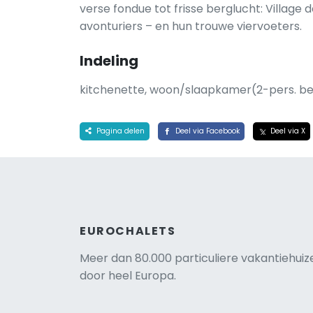
verse fondue tot frisse berglucht: Villag
avonturiers – en hun trouwe viervoeters.
Indeling
kitchenette, woon/slaapkamer(2-pers. be
Pagina delen
Deel via Facebook
Deel via X
EUROCHALETS
Meer dan 80.000 particuliere vakantiehuiz
door heel Europa.