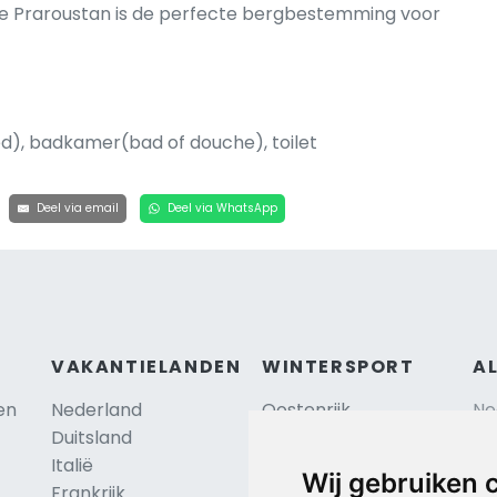
e de Praroustan is de perfecte bergbestemming voor
d), badkamer(bad of douche), toilet
Deel via email
Deel via WhatsApp
VAKANTIELANDEN
WINTERSPORT
A
en
Nederland
Oostenrijk
Ne
Duitsland
Frankrijk
Sc
Italië
Zwitserland
Re
Wij gebruiken 
Frankrijk
Tsjechië
Al
TIP