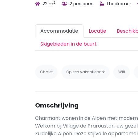
2
22 m
2 personen
1 badkamer
Accommodatie
Locatie
Beschik
Skigebieden in de buurt
Chalet
Op een vakantiepark
Wifi
Omschrijving
Charmant wonen in de Alpen met moder
Welkom bij Village de Praroustan, uw gezel
Zuidelijke Alpen. Deze stijlvolle apparteme