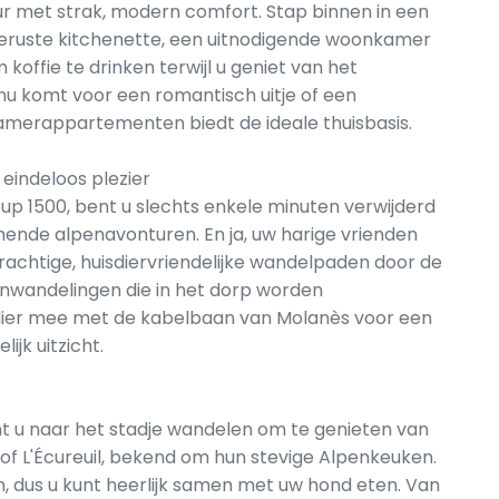
r met strak, modern comfort. Stap binnen in een
tgeruste kitchenette, een uitnodigende woonkamer
koffie te drinken terwijl u geniet van het
nu komt voor een romantisch uitje of een
kamerappartementen biedt de ideale thuisbasis.
eindeloos plezier
up 1500, bent u slechts enkele minuten verwijderd
nde alpenavonturen. En ja, uw harige vrienden
rachtige, huisdiervriendelijke wandelpaden door de
nwandelingen die in het dorp worden
dier mee met de kabelbaan van Molanès voor een
jk uitzicht.
nt u naar het stadje wandelen om te genieten van
of L'Écureuil, bekend om hun stevige Alpenkeuken.
en, dus u kunt heerlijk samen met uw hond eten. Van