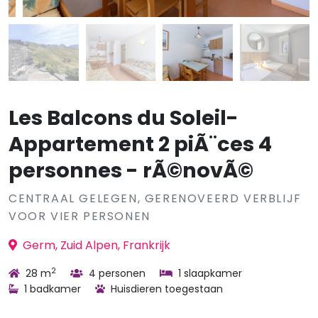
Les Balcons du Soleil-
Appartement 2 piÃ¨ces 4
personnes - rÃ©novÃ©
CENTRAAL GELEGEN, GERENOVEERD VERBLIJF
VOOR VIER PERSONEN
Germ, Zuid Alpen, Frankrijk
2
28 m
4 personen
1 slaapkamer
1 badkamer
Huisdieren toegestaan