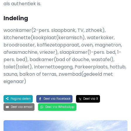
als authentiek is.
Indeling
woonkamer(2-pers. slaapbank, TV, zithoek),
kitchenette(kookplaat(keramisch), waterkoker,
broodrooster, koffiezetapparaat, oven, magnetron,
afwasmachine, vriezer), slaapkamer(1-pers. bed, 1-
pers. bed), badkamer(bad of douche, wastafel),
toilet(toilet), Internettoegang, Parkeerplaats, hottub,
sauna, balkon of terras, zwembad(gedeeld met
eigenaar)
Pagina delen
Deel via Facebook
Deel via X
Deel via email
Deel via WhatsApp