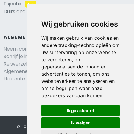
Tsjechië
TIP
Duitsland
Wij gebruiken cookies
ALGEMEEN
Wij maken gebruik van cookies en
andere tracking-technologieën om
Neem contact op
uw surfervaring op onze website
Schrijf je in voor onze nieuwsbrief
te verbeteren, om
Reisverzekering afsluiten
gepersonaliseerde inhoud en
Algemene voorwaarden
advertenties te tonen, om ons
Huurauto reserveren
websiteverkeer te analyseren en
om te begrijpen waar onze
bezoekers vandaan komen.
Ik ga akkoord
Ik weiger
© 2026 Eurochalets |
Website door FalcoTravel