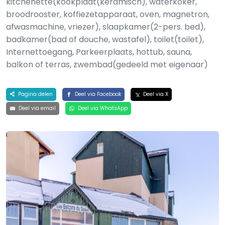
kitchenette(kookplaat(keramisch), waterkoker,
broodrooster, koffiezetapparaat, oven, magnetron,
afwasmachine, vriezer), slaapkamer(2-pers. bed),
badkamer(bad of douche, wastafel), toilet(toilet),
Internettoegang, Parkeerplaats, hottub, sauna,
balkon of terras, zwembad(gedeeld met eigenaar)
Pagina delen
Deel via Facebook
Deel via X
Deel via email
Deel via WhatsApp