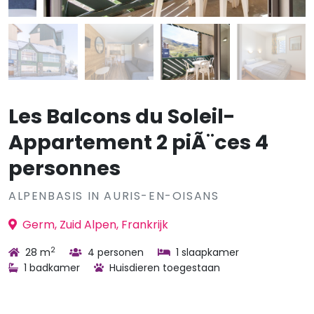
Les Balcons du Soleil-
Appartement 2 piÃ¨ces 4
personnes
ALPENBASIS IN AURIS-EN-OISANS
Germ, Zuid Alpen, Frankrijk
2
28 m
4 personen
1 slaapkamer
1 badkamer
Huisdieren toegestaan