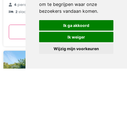
€ 90
om te begrijpen waar onze
4
personen
bezoekers vandaan komen.
2
slaapkamers
gemiddeld
per nacht
Ik ga akkoord
Bekijken
Ik weiger
Wijzig mijn voorkeuren