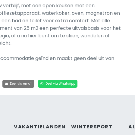
w verblijf, met een open keuken met een
erkoffiezetapparaat, waterkoker, oven, magnetron en
en bad en toilet voor extra comfort. Met alle
ement van 25 m2 een perfecte uitvalsbasis voor het
io, of u nu hier bent om te skiën, wandelen of
icht.
e accommodatie geïnd en maakt geen deel uit van
Deel via email
Deel via WhatsApp
VAKANTIELANDEN
WINTERSPORT
A