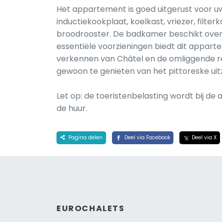
Het appartement is goed uitgerust voor u
inductiekookplaat, koelkast, vriezer, filt
broodrooster. De badkamer beschikt over e
essentiële voorzieningen biedt dit appart
verkennen van Châtel en de omliggende reg
gewoon te genieten van het pittoreske uitz
Let op: de toeristenbelasting wordt bij d
de huur.
Pagina delen
Deel via Facebook
Deel via X
EUROCHALETS