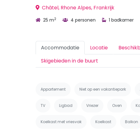
Châtel, Rhone Alpes, Frankrijk
2
25 m
4 personen
1 badkamer
Accommodatie
Locatie
Beschik
Skigebieden in de buurt
Appartement
Niet op een vakantiepark
TV
Ligbad
Vriezer
Oven
Ko
Koelkast met vriesvak
Koelkast
Balkon