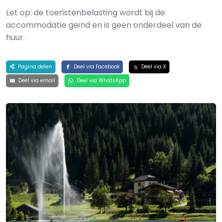
Let op: de toeristenbelasting wordt bij de
accommodatie geïnd en is geen onderdeel van de
huur.
Pagina delen
Deel via Facebook
Deel via X
Deel via email
Deel via WhatsApp