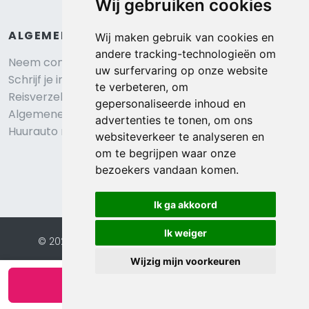
Wij gebruiken cookies
ALGEMEEN
Wij maken gebruik van cookies en
andere tracking-technologieën om
Neem contact op
uw surfervaring op onze website
Schrijf je in voor onze nieuwsbrief
te verbeteren, om
Reisverzekering afsluiten
gepersonaliseerde inhoud en
Algemene voorwaarden
advertenties te tonen, om ons
Huurauto reserveren
websiteverkeer te analyseren en
om te begrijpen waar onze
bezoekers vandaan komen.
Ik ga akkoord
Ik weiger
© 2026 Eurochalets |
Website door FalcoTravel
Veilig online betalen met
Wijzig mijn voorkeuren
Bekijk beschikbaarheid