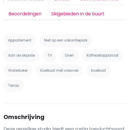
Beoordelingen
Skigebieden in de buurt
Appartement
Niet op een vakantiepark
Aan de skipiste
TV
Oven
Koffiezetapparaat
Waterkoker
Koelkast met vriesvak
Koelkast
Terras
Omschrijving
Deze gezellige studio biedt een rustig toevluchtsoord