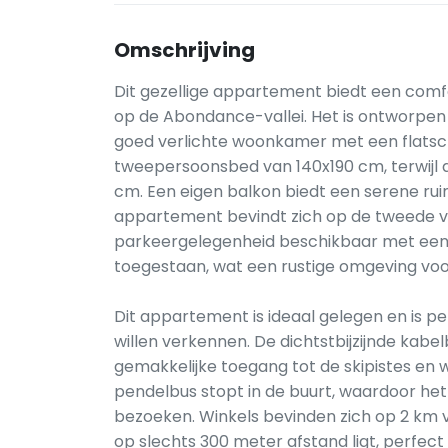
Omschrijving
Dit gezellige appartement biedt een comf
op de Abondance-vallei. Het is ontworpen
goed verlichte woonkamer met een flatscr
tweepersoonsbed van 140x190 cm, terwijl d
cm. Een eigen balkon biedt een serene ru
appartement bevindt zich op de tweede ver
parkeergelegenheid beschikbaar met een sp
toegestaan, wat een rustige omgeving voo
Dit appartement is ideaal gelegen en is p
willen verkennen. De dichtstbijzijnde kabe
gemakkelijke toegang tot de skipistes en w
pendelbus stopt in de buurt, waardoor he
bezoeken. Winkels bevinden zich op 2 km v
op slechts 300 meter afstand ligt, perfec