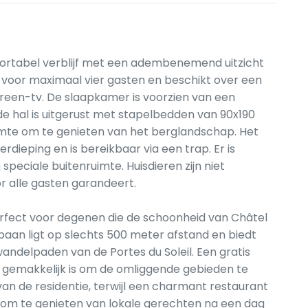
ortabel verblijf met een adembenemend uitzicht
 voor maximaal vier gasten en beschikt over een
een-tv. De slaapkamer is voorzien van een
e hal is uitgerust met stapelbedden van 90x190
imte om te genieten van het berglandschap. Het
dieping en is bereikbaar via een trap. Er is
eciale buitenruimte. Huisdieren zijn niet
r alle gasten garandeert.
erfect voor degenen die de schoonheid van Châtel
lbaan ligt op slechts 500 meter afstand en biedt
andelpaden van de Portes du Soleil. Een gratis
t gemakkelijk is om de omliggende gebieden te
an de residentie, terwijl een charmant restaurant
t om te genieten van lokale gerechten na een dag