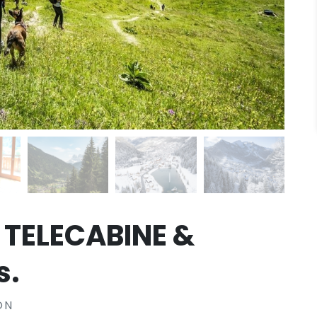
 TELECABINE &
s.
ON