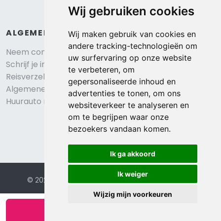
Wij gebruiken cookies
ALGEMEEN
Wij maken gebruik van cookies en
andere tracking-technologieën om
Neem contact op
uw surfervaring op onze website
Schrijf je in voor onze nieuwsbrief
te verbeteren, om
Reisverzekering afsluiten
gepersonaliseerde inhoud en
Algemene voorwaarden
advertenties te tonen, om ons
Huurauto reserveren
websiteverkeer te analyseren en
om te begrijpen waar onze
bezoekers vandaan komen.
Ik ga akkoord
Ik weiger
© 2026 Eurochalets |
Website door FalcoTravel
Veilig online betalen met
Wijzig mijn voorkeuren
Bekijk beschikbaarheid