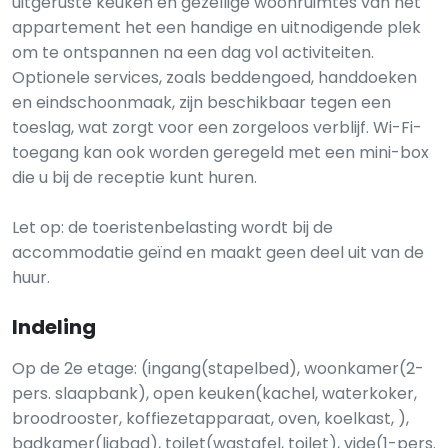
uitgeruste keuken en gezellige woonruimtes van het
appartement het een handige en uitnodigende plek
om te ontspannen na een dag vol activiteiten.
Optionele services, zoals beddengoed, handdoeken
en eindschoonmaak, zijn beschikbaar tegen een
toeslag, wat zorgt voor een zorgeloos verblijf. Wi-Fi-
toegang kan ook worden geregeld met een mini-box
die u bij de receptie kunt huren.
Let op: de toeristenbelasting wordt bij de
accommodatie geïnd en maakt geen deel uit van de
huur.
Indeling
Op de 2e etage: (ingang(stapelbed), woonkamer(2-
pers. slaapbank), open keuken(kachel, waterkoker,
broodrooster, koffiezetapparaat, oven, koelkast, ),
badkamer(ligbad), toilet(wastafel, toilet), vide(1-pers.