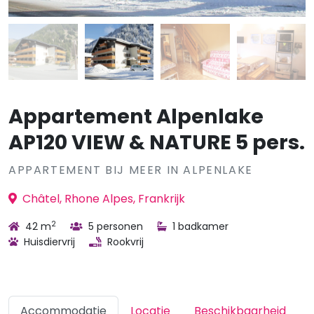
Appartement Alpenlake
AP120 VIEW & NATURE 5 pers.
APPARTEMENT BIJ MEER IN ALPENLAKE
Châtel, Rhone Alpes, Frankrijk
2
42 m
5 personen
1 badkamer
Huisdiervrij
Rookvrij
Accommodatie
Locatie
Beschikbaarheid