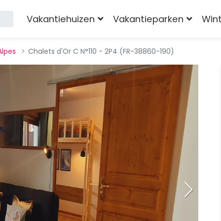
Vakantiehuizen
Vakantieparken
Win
Alpes
Chalets d'Or C N°110 - 2P4 (FR-38860-190)