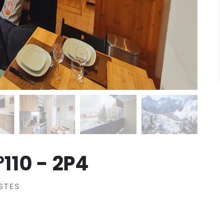
°110 - 2P4
STES