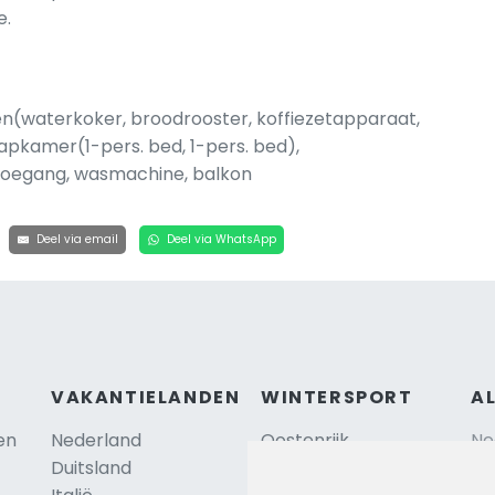
e.
n(waterkoker, broodrooster, koffiezetapparaat,
apkamer(1-pers. bed, 1-pers. bed),
toegang, wasmachine, balkon
Deel via email
Deel via WhatsApp
VAKANTIELANDEN
WINTERSPORT
A
en
Nederland
Oostenrijk
Ne
Duitsland
Frankrijk
Sc