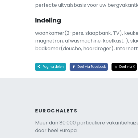
perfecte uitvalsbasis voor uw bergvakanti
Indeling
woonkamer(2-pers. slaapbank, TV), keuke
magnetron, afwasmachine, koelkast, ), sla
badkamer(douche, haardroger), Internet
Pagina delen
Deel via Facebook
Deel via X
EUROCHALETS
Meer dan 80.000 particuliere vakantiehuiz
door heel Europa.