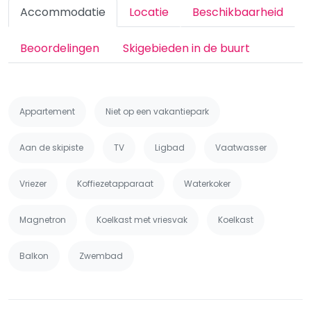
Accommodatie
Locatie
Beschikbaarheid
Beoordelingen
Skigebieden in de buurt
Appartement
Niet op een vakantiepark
Aan de skipiste
TV
Ligbad
Vaatwasser
Vriezer
Koffiezetapparaat
Waterkoker
Magnetron
Koelkast met vriesvak
Koelkast
Balkon
Zwembad