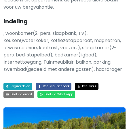
voor uw bergvakantie.
Indeling
, woonkamer(2-pers. slaapbank, TV),
keuken(waterkoker, koffiezetapparaat, magnetron,
afwasmachine, koelkast, vriezer, ), slaapkamer(2-
pers. bed, stapelbed), badkamer(ligbad),
Internettoegang, Tuinmeubilair, balkon, parking,
zwembad(gedeeld met andere gasten), haardroger
Pagina delen
Deel via Facebook
Deel via X
Deel via email
Deel via WhatsApp