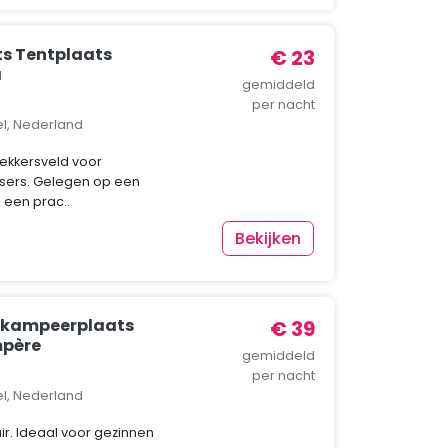
s Tentplaats
€ 23
a
gemiddeld
per nacht
el, Nederland
ekkersveld voor
tsers. Gelegen op een
 een prac..
Bekijken
r kampeerplaats
€ 39
mpère
gemiddeld
per nacht
el, Nederland
ir. Ideaal voor gezinnen