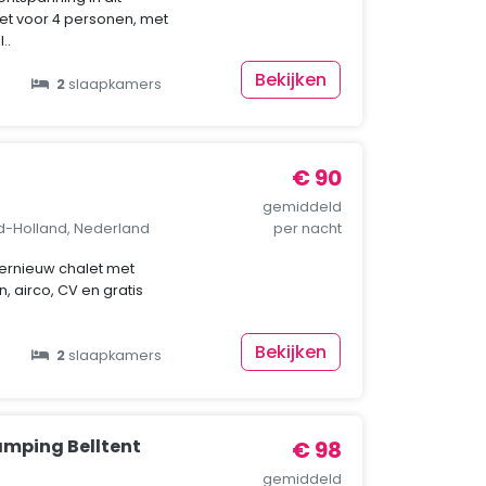
et voor 4 personen, met
..
Bekijken
2
slaapkamers
€ 90
gemiddeld
rd-Holland, Nederland
per nacht
nternieuw chalet met
n, airco, CV en gratis
Bekijken
2
slaapkamers
amping Belltent
€ 98
gemiddeld