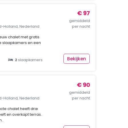
€ 97
gemiddeld
rd-Holland, Nederland
per nacht
nieuw chalet met gratis
wee slaapkamers en een
Bekijken
2
slaapkamers
€ 90
gemiddeld
rd-Holland, Nederland
per nacht
cte chalet heeft drie
ft en overkapt terras.
..