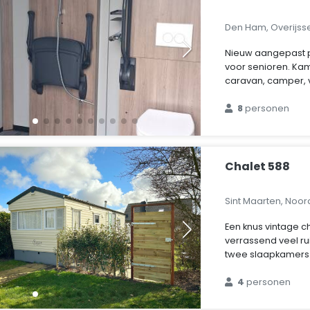
Den Ham, Overijss
Nieuw aangepast pr
voor senioren. Ka
caravan, camper,
8
personen
Chalet 588
Sint Maarten, Noo
Een knus vintage c
verrassend veel r
twee slaapkamers
4
personen