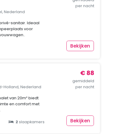
per nacht
el, Nederland
ivé-sanitair. Ideaal
mpeerplaats voor
 vouwwagen..
Bekijken
€ 88
gemiddeld
rd-Holland, Nederland
per nacht
halet van 20m² biedt
uimte en comfort met
.
Bekijken
2
slaapkamers