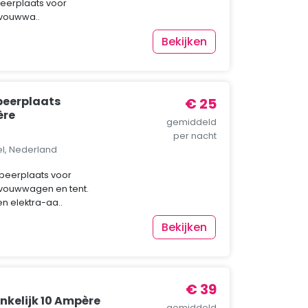
eerplaats voor
 vouwwa..
Bekijken
eerplaats
€ 25
ère
gemiddeld
per nacht
el, Nederland
eerplaats voor
vouwwagen en tent.
en elektra-aa..
Bekijken
€ 39
nkelijk 10 Ampère
gemiddeld