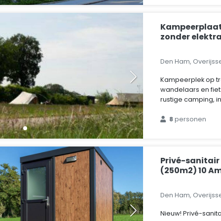
Kampeerplaat
zonder elektr
Den Ham, Overijss
Kampeerplek op tr
wandelaars en fie
rustige camping, in
8
personen
Privé-sanitai
(250m2) 10 A
Den Ham, Overijss
Nieuw! Privé-sanita