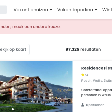
Vakantiehuizen
Vakantieparken
Win
nden, maak een andere keuze.
ekijk op kaart
97.325
resultaten
Residence Fie
4,5
Fiesch, Wallis, Zwit
Comfortabel appa
personen in Wallis.
8
personen