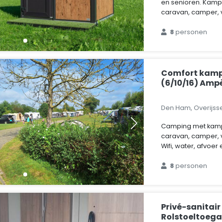
en senioren. Kamp
caravan, camper,
8
personen
Comfort kamp
(6/10/16) Amp
Den Ham, Overijss
Camping met kamp
caravan, camper, 
Wifi, water, afvoer 
8
personen
Privé-sanitair
Rolstoeltoega