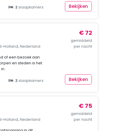
Bekijken
2
slaapkamers
€ 72
gemiddeld
rd-Holland, Nederland
per nacht
nd of een bezoek aan
orpen en steden is het
in..
Bekijken
2
slaapkamers
€ 75
gemiddeld
rd-Holland, Nederland
per nacht
ontspanning in dit