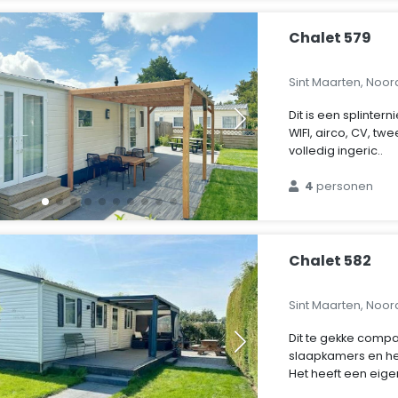
Chalet 579
Sint Maarten, Noo
Dit is een splinter
WIFI, airco, CV, t
volledig ingeric..
4
personen
Chalet 582
Sint Maarten, Noo
Dit te gekke compa
slaapkamers en hee
Het heeft een eigen