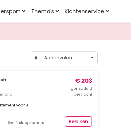
tersport
Thema's
Klantenservice
Aanbevolen
sch
€ 203
gemiddeld
serland
per nacht
rtement voor 8
Bekijken
4
slaapkamers