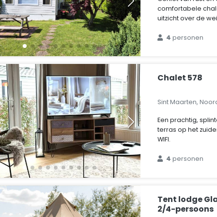
comfortabele chal
uitzicht over de weil
4
personen
Chalet 578
Sint Maarten, Noo
Een prachtig, spli
terras op het zuide
WIFI.
4
personen
Tent lodge Gl
2/4-persoons