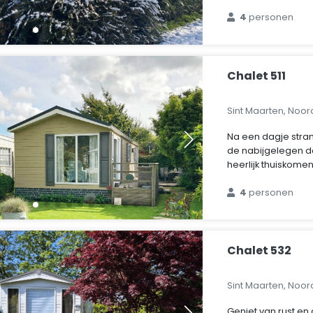
4
personen
Chalet 511
Sint Maarten, Noo
Na een dagje stra
de nabijgelegen d
heerlijk thuiskomen 
4
personen
Chalet 532
Sint Maarten, Noo
Geniet van rust en 