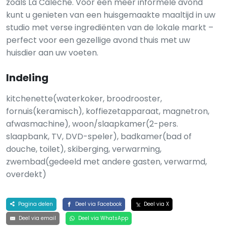
zoals La Calèche. Voor een meer informele avond
kunt u genieten van een huisgemaakte maaltijd in uw
studio met verse ingrediënten van de lokale markt –
perfect voor een gezellige avond thuis met uw
huisdier aan uw voeten.
Indeling
kitchenette(waterkoker, broodrooster,
fornuis(keramisch), koffiezetapparaat, magnetron,
afwasmachine), woon/slaapkamer(2-pers.
slaapbank, TV, DVD-speler), badkamer(bad of
douche, toilet), skiberging, verwarming,
zwembad(gedeeld met andere gasten, verwarmd,
overdekt)
Pagina delen
Deel via Facebook
Deel via X
Deel via email
Deel via WhatsApp