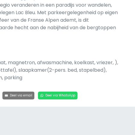
egio veranderen in een paradijs voor wandelen,
legen Lac Bleu. Met parkeergelegenheid op eigen
feer van de Franse Alpen ademt, is dit
aarde hecht aan de nabijheid van de bergtoppen
t, magnetron, afwasmachine, koelkast, vriezer, ),
tafel), slaapkamer(2-pers. bed, stapelbed),
n, parking
Deel via email
Deel via WhatsApp