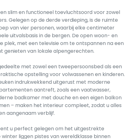
een slim en functioneel toevluchtsoord voor zowel
rs. Gelegen op de derde verdieping, is de ruimte
oep van vier personen, waarbij elke centimeter
le uitvalsbasis in de bergen. De open woon- en
 plek, met een televisie om te ontspannen na een
nt genieten van lokale alpengerechten.
gedeelte met zowel een tweepersoonsbed als een
raktische opstelling voor volwassenen en kinderen.
euken indrukwekkend uitgerust met moderne
ppartementen aantreft, zoals een vaatwasser,
derne badkamer met douche en een eigen balkon
emen – maken het interieur compleet, zodat u alles
 en aangenaam verblijf.
bent u perfect gelegen om het uitgestrekte
 winter liggen pistes van wereldklasse binnen