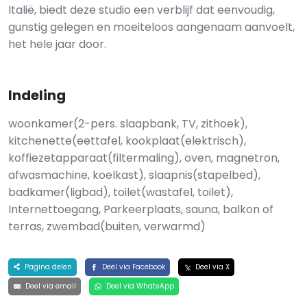
Italië, biedt deze studio een verblijf dat eenvoudig,
gunstig gelegen en moeiteloos aangenaam aanvoelt,
het hele jaar door.
Indeling
woonkamer(2-pers. slaapbank, TV, zithoek),
kitchenette(eettafel, kookplaat(elektrisch),
koffiezetapparaat(filtermaling), oven, magnetron,
afwasmachine, koelkast), slaapnis(stapelbed),
badkamer(ligbad), toilet(wastafel, toilet),
Internettoegang, Parkeerplaats, sauna, balkon of
terras, zwembad(buiten, verwarmd)
Pagina delen
Deel via Facebook
Deel via X
Deel via email
Deel via WhatsApp