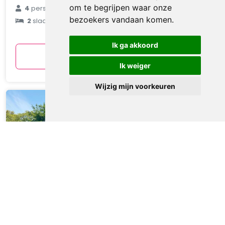
€ 90
om te begrijpen waar onze
4
personen
bezoekers vandaan komen.
2
slaapkamers
gemiddeld
per nacht
Ik ga akkoord
Bekijken
Ik weiger
Wijzig mijn voorkeuren