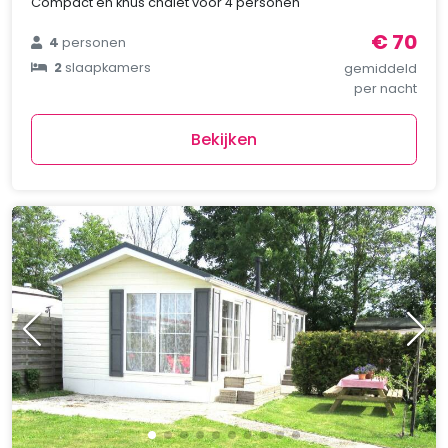
Compact en knus chalet voor 4 personen
€ 70
4
personen
2
slaapkamers
gemiddeld
per nacht
Bekijken