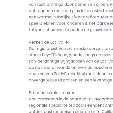
van rust, omringd door bomen en groen. H
ontspannen met een glas lokale wijn, terw
een warme, huiselijke sfeer creëren. Met 
speelplekken voor kinderen is het park een
tal van schaduwrijke paden en grasvelden 
Verken de Lot-vallei
De regio bruist van pittoreske dorpjes en
stadje Puy-l'Évêque, wandel langs de rivie
schilderachtige wijngaarden van de Lot-val
op de rivier of wandelen over de huisdiervr
charme van Zuid-Frankrijk straalt door in e
onvergetelijke uitzichten en een levendige 
Proef de lokale smaken
Van croissants in de ochtend tot avondmaa
regionale specialiteiten zoals eendenconfi
ontdek gastronomisch dineren bij Le Cailla