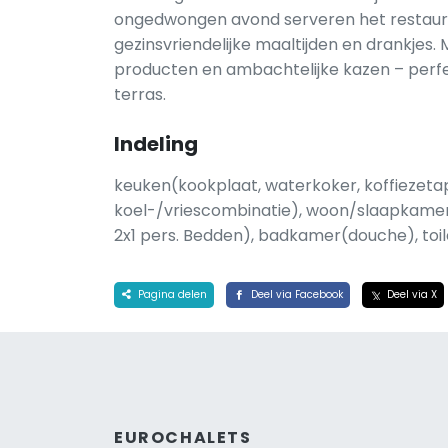
ongedwongen avond serveren het restauran
gezinsvriendelijke maaltijden en drankjes.
producten en ambachtelijke kazen – perfec
terras.
Indeling
keuken(kookplaat, waterkoker, koffiezeta
koel-/vriescombinatie), woon/slaapkamer
2x1 pers. Bedden), badkamer(douche), toil
Pagina delen
Deel via Facebook
Deel via X
EUROCHALETS