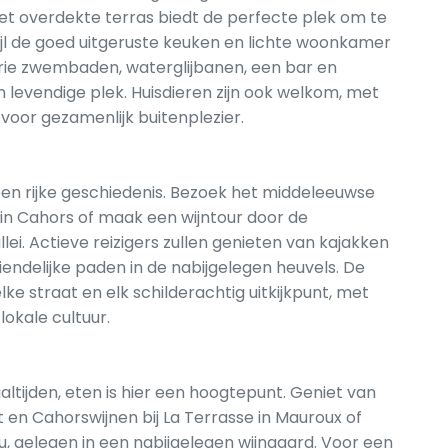
et overdekte terras biedt de perfecte plek om te
ijl de goed uitgeruste keuken en lichte woonkamer
drie zwembaden, waterglijbanen, een bar en
 levendige plek. Huisdieren zijn ook welkom, met
voor gezamenlijk buitenplezier.
 een rijke geschiedenis. Bezoek het middeleeuwse
r in Cahors of maak een wijntour door de
lei. Actieve reizigers zullen genieten van kajakken
iendelijke paden in de nabijgelegen heuvels. De
lke straat en elk schilderachtig uitkijkpunt, met
lokale cultuur.
ltijden, eten is hier een hoogtepunt. Geniet van
t en Cahorswijnen bij La Terrasse in Mauroux of
u, gelegen in een nabijgelegen wijngaard. Voor een