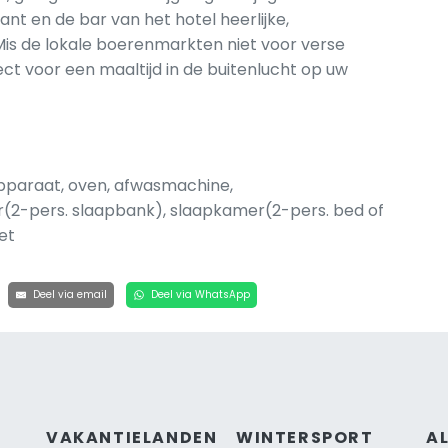
t en de bar van het hotel heerlijke,
 Mis de lokale boerenmarkten niet voor verse
t voor een maaltijd in de buitenlucht op uw
pparaat, oven, afwasmachine,
(2-pers. slaapbank), slaapkamer(2-pers. bed of
et
Deel via email
Deel via WhatsApp
VAKANTIELANDEN
WINTERSPORT
A