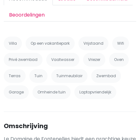
Beoordelingen
Villa
Op een vakantiepark
Vrijstaand
Wifi
Privé zwembad
Vaatwasser
Vriezer
Oven
Terras
Tuin
Tuinmeubilair
Zwembad
Garage
Omheinde tuin
Laptopvriendelijk
Omschrijving
Le Domaine de Fontenelles biedt een prachtige keuze