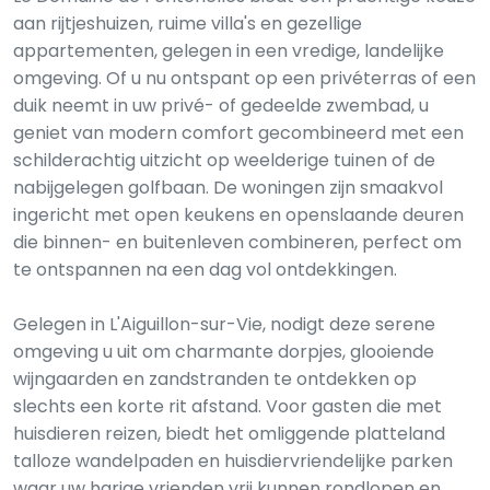
aan rijtjeshuizen, ruime villa's en gezellige
appartementen, gelegen in een vredige, landelijke
omgeving. Of u nu ontspant op een privéterras of een
duik neemt in uw privé- of gedeelde zwembad, u
geniet van modern comfort gecombineerd met een
schilderachtig uitzicht op weelderige tuinen of de
nabijgelegen golfbaan. De woningen zijn smaakvol
ingericht met open keukens en openslaande deuren
die binnen- en buitenleven combineren, perfect om
te ontspannen na een dag vol ontdekkingen.
Gelegen in L'Aiguillon-sur-Vie, nodigt deze serene
omgeving u uit om charmante dorpjes, glooiende
wijngaarden en zandstranden te ontdekken op
slechts een korte rit afstand. Voor gasten die met
huisdieren reizen, biedt het omliggende platteland
talloze wandelpaden en huisdiervriendelijke parken
waar uw harige vrienden vrij kunnen rondlopen en