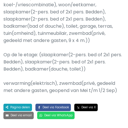
koel-/vriescombinatie), woon/eetkamer,
slaapkamer(2-pers. bed of 2x1 pers. Bedden),
slaapkamer(2-pers. bed of 2x1 pers. Bedden),
badkamer(bad of douche), toilet, garage, terras,
tuin(omheind), tuinmeubilair, zwembad(privé,
gedeeld met andere gasten, 9 x 4 m.))
Op de 1e etage: (slaapkamer(2-pers. bed of 2x1 pers.
Bedden), slaapkamer(2-pers. bed of 2x1 pers.
Bedden), badkamer(douche, toilet))
verwarming(elektrisch), zwembad(privé, gedeeld
met andere gasten, geopend van Mei t/m 1/2 Sep)
Pagina delen
Deel via Facebook
Deel via X
Deel via email
Deel via WhatsApp