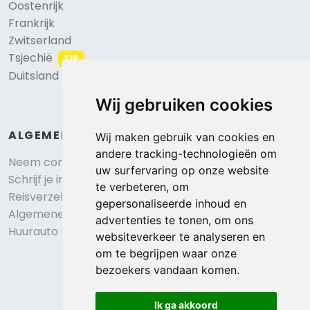
Oostenrijk
Frankrijk
Zwitserland
Tsjechië
TIP
Duitsland
Wij gebruiken cookies
ALGEMEEN
Wij maken gebruik van cookies en
andere tracking-technologieën om
Neem contact op
uw surfervaring op onze website
Schrijf je in voor onze nieuwsbrief
te verbeteren, om
Reisverzekering afsluiten
gepersonaliseerde inhoud en
Algemene voorwaarden
advertenties te tonen, om ons
Huurauto reserveren
websiteverkeer te analyseren en
om te begrijpen waar onze
bezoekers vandaan komen.
Ik ga akkoord