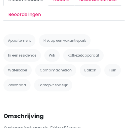
Beoordelingen
Appartement
Niet op een vakantiepark
In een residence
Wifi
Koffiezetapparaat
Waterkoker
Combimagnetron
Balkon
Tuin
Zwembad
Laptopvriendelijk
Omschrijving
Kustcomfort aan de Côte d’Amour