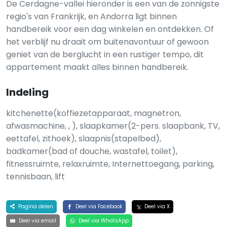
De Cerdagne-vallei hieronder is een van de zonnigste
regio's van Frankrijk, en Andorra ligt binnen
handbereik voor een dag winkelen en ontdekken. Of
het verblijf nu draait om buitenavontuur of gewoon
geniet van de berglucht in een rustiger tempo, dit
appartement maakt alles binnen handbereik.
Indeling
kitchenette(koffiezetapparaat, magnetron,
afwasmachine, , ), slaapkamer(2-pers. slaapbank, TV,
eettafel, zithoek), slaapnis(stapelbed),
badkamer(bad of douche, wastafel, toilet),
fitnessruimte, relaxruimte, Internettoegang, parking,
tennisbaan, lift
Pagina delen
Deel via Facebook
Deel via X
Deel via email
Deel via WhatsApp