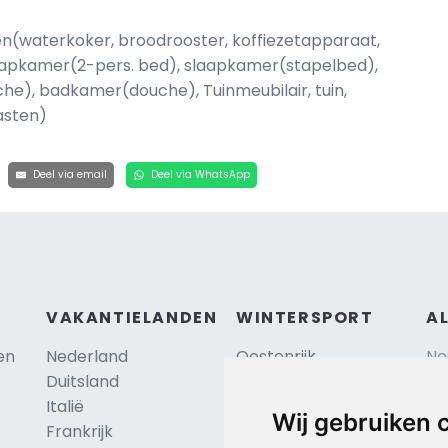
n(waterkoker, broodrooster, koffiezetapparaat,
laapkamer(2-pers. bed), slaapkamer(stapelbed),
e), badkamer(douche), Tuinmeubilair, tuin,
asten)
Deel via email
Deel via WhatsApp
VAKANTIELANDEN
WINTERSPORT
A
en
Nederland
Oostenrijk
Ne
Duitsland
Frankrijk
Sc
Italië
Zwitserland
Re
Wij gebruiken 
Frankrijk
Tsjechië
Al
TIP