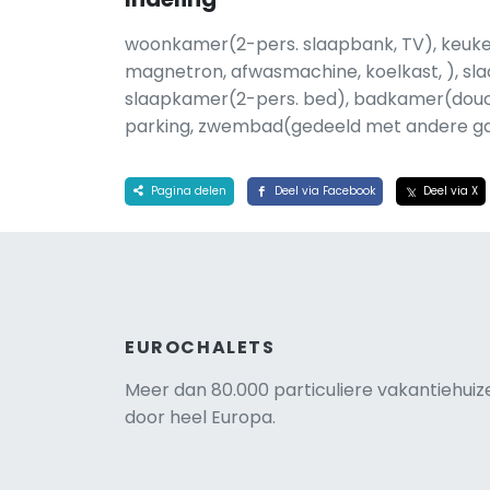
woonkamer(2-pers. slaapbank, TV), keuke
magnetron, afwasmachine, koelkast, ), s
slaapkamer(2-pers. bed), badkamer(douch
parking, zwembad(gedeeld met andere g
Pagina delen
Deel via Facebook
Deel via X
EUROCHALETS
Meer dan 80.000 particuliere vakantiehuiz
door heel Europa.