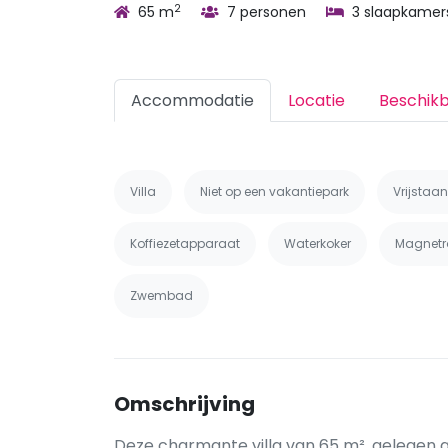
2
65 m
7 personen
3 slaapkamer
Accommodatie
Locatie
Beschik
Villa
Niet op een vakantiepark
Vrijstaa
Koffiezetapparaat
Waterkoker
Magnetr
Zwembad
Omschrijving
Deze charmante villa van 65 m², gelegen 