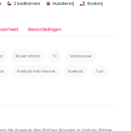
s
2 badkamers
Huisdiervrij
Rookvrij
baarheid
Beoordelingen
nd
Bij een strand
TV
Vaatwasser
on
Koelkast met vriesvak
Koelkast
Tuin
aan de Avenue des Pattes Rouges in Valras-Plage,