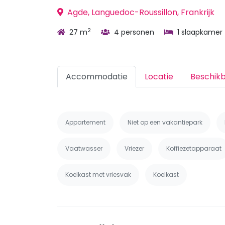
Agde, Languedoc-Roussillon, Frankrijk
2
27 m
4 personen
1 slaapkamer
Accommodatie
Locatie
Beschik
Appartement
Niet op een vakantiepark
Vaatwasser
Vriezer
Koffiezetapparaat
Koelkast met vriesvak
Koelkast