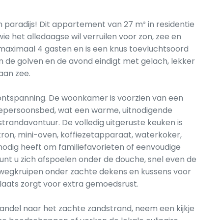
 paradijs! Dit appartement van 27 m² in residentie
ie het alledaagse wil verruilen voor zon, zee en
 maximaal 4 gasten en is een knus toevluchtsoord
 de golven en de avond eindigt met gelach, lekker
aan zee.
ontspanning. De woonkamer is voorzien van een
epersoonsbed, wat een warme, uitnodigende
randavontuur. De volledig uitgeruste keuken is
tron, mini-oven, koffiezetapparaat, waterkoker,
nodig heeft om familiefavorieten of eenvoudige
kunt u zich afspoelen onder de douche, snel even de
wegkruipen onder zachte dekens en kussens voor
aats zorgt voor extra gemoedsrust.
. Wandel naar het zachte zandstrand, neem een kijkje