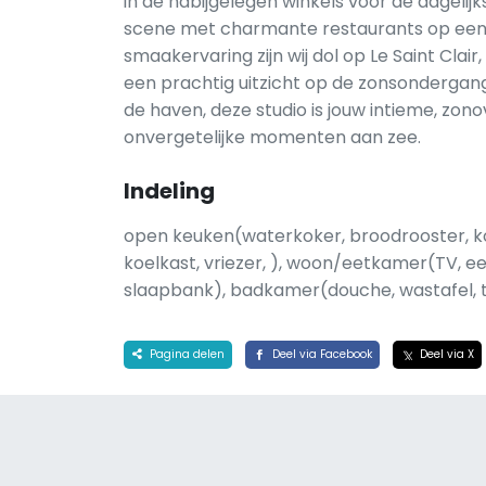
in de nabijgelegen winkels voor de dagelij
scene met charmante restaurants op een 
smaakervaring zijn wij dol op Le Saint Cl
een prachtig uitzicht op de zonsonderga
de haven, deze studio is jouw intieme, zon
onvergetelijke momenten aan zee.
Indeling
open keuken(waterkoker, broodrooster, k
koelkast, vriezer, ), woon/eetkamer(TV, ee
slaapbank), badkamer(douche, wastafel, toi
Pagina delen
Deel via Facebook
Deel via X