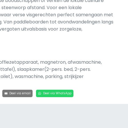
kse boodschappen of verken de lokale culinaire
steenworp afstand. Voor een lokale
air, waar verse visgerechten perfect samengaan met
ng. Van paddleboarden tot avondwandelingen langs
overgoten uitvalsbasis voor zorgeloze,
offiezetapparaat, magnetron, afwasmachine,
ttafel), slaapkamer(2-pers. bed, 2-pers.
let), wasmachine, parking, strijkijzer
Deel via email
Deel via WhatsApp