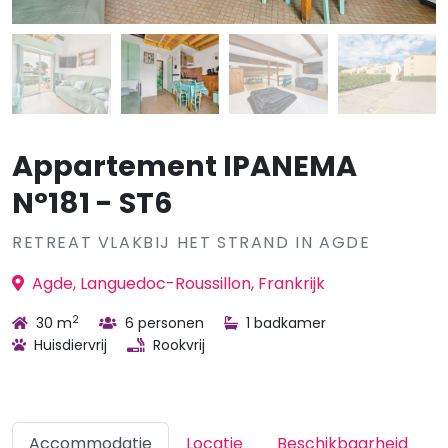
Appartement IPANEMA
N°181 - ST6
RETREAT VLAKBIJ HET STRAND IN AGDE
Agde, Languedoc-Roussillon, Frankrijk
2
30 m
6 personen
1 badkamer
Huisdiervrij
Rookvrij
Accommodatie
Locatie
Beschikbaarheid