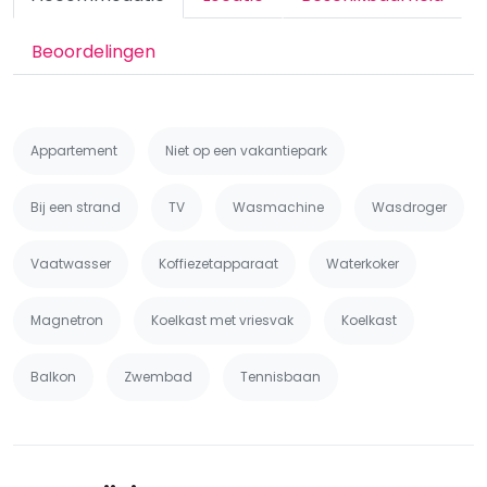
Beoordelingen
Appartement
Niet op een vakantiepark
Bij een strand
TV
Wasmachine
Wasdroger
Vaatwasser
Koffiezetapparaat
Waterkoker
Magnetron
Koelkast met vriesvak
Koelkast
Balkon
Zwembad
Tennisbaan