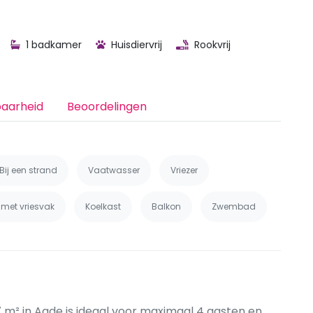
1 badkamer
Huisdiervrij
Rookvrij
baarheid
Beoordelingen
Bij een strand
Vaatwasser
Vriezer
 met vriesvak
Koelkast
Balkon
Zwembad
7 m² in Agde is ideaal voor maximaal 4 gasten en