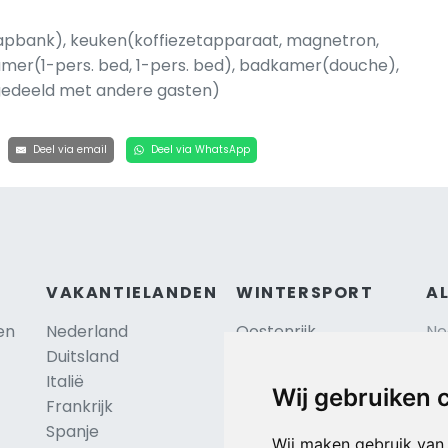
aapbank), keuken(koffiezetapparaat, magnetron,
kamer(1-pers. bed, 1-pers. bed), badkamer(douche),
(gedeeld met andere gasten)
Deel via email
Deel via WhatsApp
VAKANTIELANDEN
WINTERSPORT
A
en
Nederland
Oostenrijk
Ne
Duitsland
Frankrijk
Sc
Italië
Zwitserland
Re
Wij gebruiken 
Frankrijk
Tsjechië
Al
TIP
Spanje
Hu
Duitsland
Wij maken gebruik van