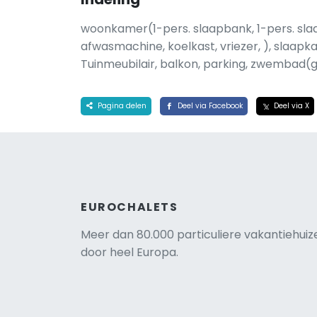
woonkamer(1-pers. slaapbank, 1-pers. sl
afwasmachine, koelkast, vriezer, ), slaap
Tuinmeubilair, balkon, parking, zwembad
Pagina delen
Deel via Facebook
Deel via X
EUROCHALETS
Meer dan 80.000 particuliere vakantiehuiz
door heel Europa.