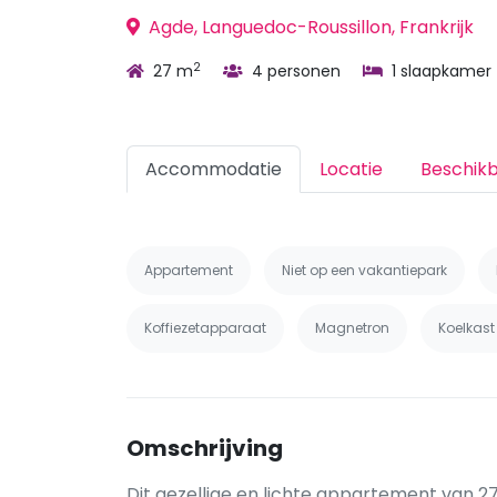
Agde, Languedoc-Roussillon, Frankrijk
2
27 m
4 personen
1 slaapkamer
Accommodatie
Locatie
Beschik
Appartement
Niet op een vakantiepark
Koffiezetapparaat
Magnetron
Koelkast
Omschrijving
Dit gezellige en lichte appartement van 2