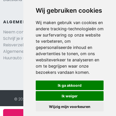
Wij gebruiken cookies
ALGEMEEN
Wij maken gebruik van cookies en
andere tracking-technologieën om
Neem contact op
uw surfervaring op onze website
Schrijf je in voor onze nieuwsbrief
te verbeteren, om
Reisverzekering afsluiten
gepersonaliseerde inhoud en
Algemene voorwaarden
advertenties te tonen, om ons
Huurauto reserveren
websiteverkeer te analyseren en
om te begrijpen waar onze
bezoekers vandaan komen.
Ik ga akkoord
Ik weiger
© 2026 Eurochalets |
Website door FalcoTravel
Veilig online betalen met
Wijzig mijn voorkeuren
Bekijk beschikbaarheid