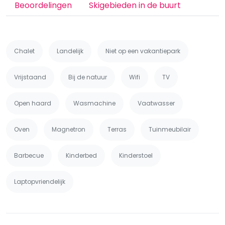
Beoordelingen
Skigebieden in de buurt
Chalet
Landelijk
Niet op een vakantiepark
Vrijstaand
Bij de natuur
Wifi
TV
Open haard
Wasmachine
Vaatwasser
Oven
Magnetron
Terras
Tuinmeubilair
Barbecue
Kinderbed
Kinderstoel
Laptopvriendelijk