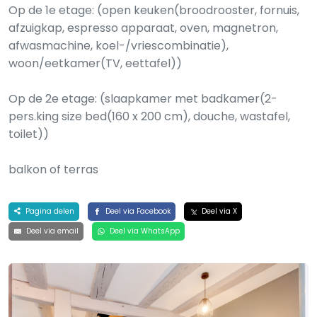
Op de 1e etage: (open keuken(broodrooster, fornuis,
afzuigkap, espresso apparaat, oven, magnetron,
afwasmachine, koel-/vriescombinatie),
woon/eetkamer(TV, eettafel))
Op de 2e etage: (slaapkamer met badkamer(2-
pers.king size bed(160 x 200 cm), douche, wastafel,
toilet))
balkon of terras
Pagina delen
Deel via Facebook
Deel via X
Deel via email
Deel via WhatsApp