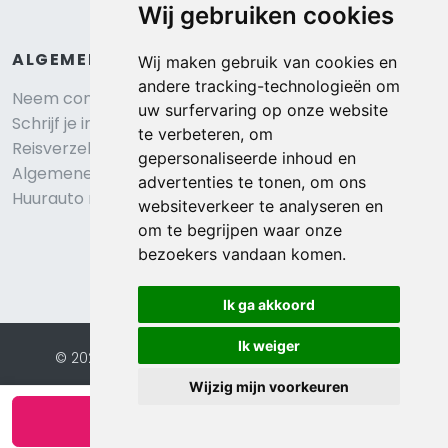
Wij gebruiken cookies
ALGEMEEN
Wij maken gebruik van cookies en
andere tracking-technologieën om
Neem contact op
uw surfervaring op onze website
Schrijf je in voor onze nieuwsbrief
te verbeteren, om
Reisverzekering afsluiten
gepersonaliseerde inhoud en
Algemene voorwaarden
advertenties te tonen, om ons
Huurauto reserveren
websiteverkeer te analyseren en
om te begrijpen waar onze
bezoekers vandaan komen.
Ik ga akkoord
Ik weiger
© 2026 Eurochalets |
Website door FalcoTravel
Veilig online betalen met
Wijzig mijn voorkeuren
Bekijk beschikbaarheid