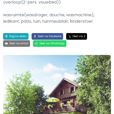
overloop(2-pers. vouwbed))
wasruimte(wasdroger, douche, wasmachine),
ledikant, patio, tuin, tuinmeubilair, kinderstoel
Pagina delen
Deel via Facebook
Deel via X
Deel via email
Deel via WhatsApp