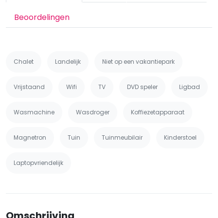
Beoordelingen
Chalet
Landelijk
Niet op een vakantiepark
Vrijstaand
Wifi
TV
DVD speler
Ligbad
Wasmachine
Wasdroger
Koffiezetapparaat
Magnetron
Tuin
Tuinmeubilair
Kinderstoel
Laptopvriendelijk
Omschrijving