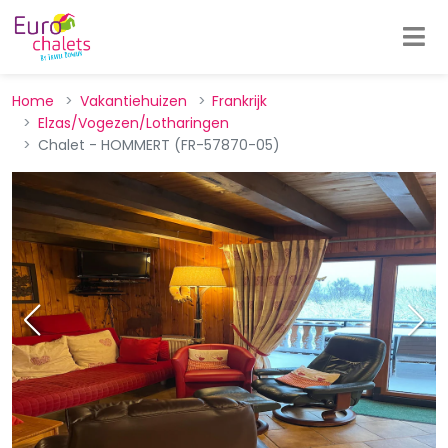
Home
Vakantiehuizen
Frankrijk
Elzas/Vogezen/Lotharingen
Chalet - HOMMERT (FR-57870-05)