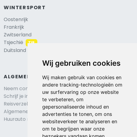
WINTERSPORT
Oostenrijk
Frankrijk
Zwitserland
Tsjechië
TIP
Duitsland
Wij gebruiken cookies
ALGEMEEN
Wij maken gebruik van cookies en
andere tracking-technologieën om
Neem contact op
uw surfervaring op onze website
Schrijf je in voor onze nieuwsbrief
te verbeteren, om
Reisverzekering afsluiten
gepersonaliseerde inhoud en
Algemene voorwaarden
advertenties te tonen, om ons
Huurauto reserveren
websiteverkeer te analyseren en
om te begrijpen waar onze
bezoekers vandaan komen.