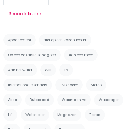
Beoordelingen
Appartement
Niet op een vakantiepark
Op een vakantie-landgoed
Aan een meer
Aan het water
Wifi
TV
Internationale zenders
DVD speler
Stereo
Airco
Bubbelbad
Wasmachine
Wasdroger
Lift
Waterkoker
Magnetron
Terras