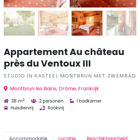
Appartement Au château
près du Ventoux III
STUDIO IN KASTEEL MONTBRUN MET ZWEMBAD
Montbrun les Bains, Drôme, Frankrijk
2
38 m
2 personen
1 badkamer
Huisdiervrij
Rookvrij
Accommodatie
Locatie
Beschikbaarheid