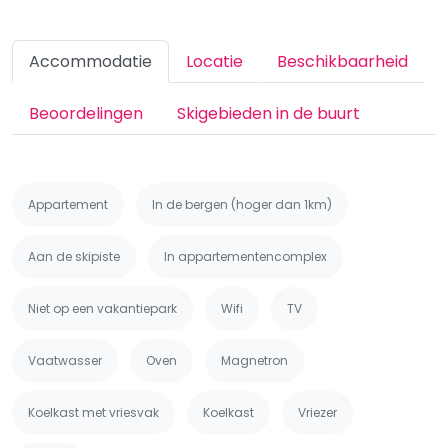
Accommodatie
Locatie
Beschikbaarheid
Beoordelingen
Skigebieden in de buurt
Appartement
In de bergen (hoger dan 1km)
Aan de skipiste
In appartementencomplex
Niet op een vakantiepark
Wifi
TV
Vaatwasser
Oven
Magnetron
Koelkast met vriesvak
Koelkast
Vriezer