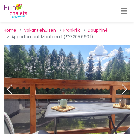
Home
Vakantiehuizen
Frankrijk
Dauphiné
Appartement Montana 1 (FR7205.660.1)