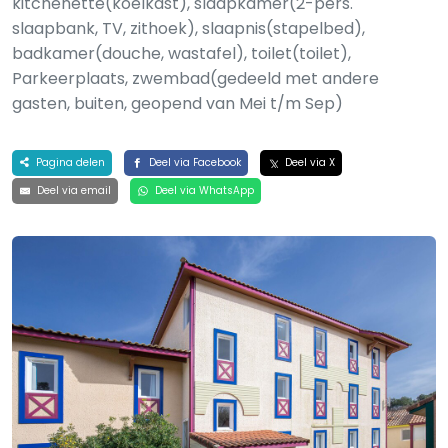
kitchenette(koelkast), slaapkamer(2-pers.
slaapbank, TV, zithoek), slaapnis(stapelbed),
badkamer(douche, wastafel), toilet(toilet),
Parkeerplaats, zwembad(gedeeld met andere
gasten, buiten, geopend van Mei t/m Sep)
Pagina delen
Deel via Facebook
Deel via X
Deel via email
Deel via WhatsApp