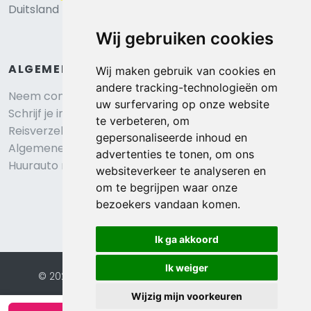
Duitsland
Wij gebruiken cookies
ALGEMEEN
Wij maken gebruik van cookies en
andere tracking-technologieën om
Neem contact op
uw surfervaring op onze website
Schrijf je in voor onze nieuwsbrief
te verbeteren, om
Reisverzekering afsluiten
gepersonaliseerde inhoud en
Algemene voorwaarden
advertenties te tonen, om ons
Huurauto reserveren
websiteverkeer te analyseren en
om te begrijpen waar onze
bezoekers vandaan komen.
Ik ga akkoord
Ik weiger
© 2026 Eurochalets |
Website door FalcoTravel
Veilig online betalen met
Wijzig mijn voorkeuren